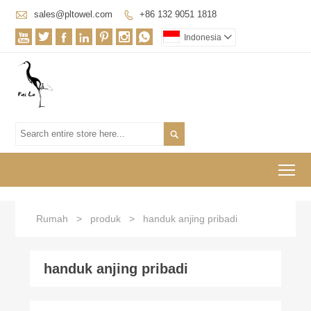

sales@pltowel.com
+86 132 9051 1818








Indonesia


To
Rumah
>
produk
>
handuk anjing pribadi
handuk anjing pribadi