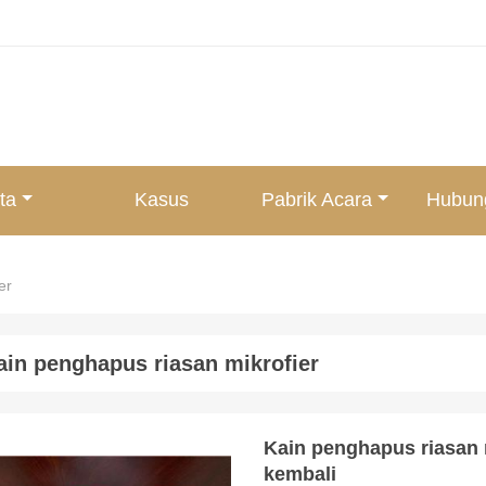
ta
Kasus
Pabrik Acara
Hubun
er
ain penghapus riasan mikrofier
Kain penghapus riasan 
kembali