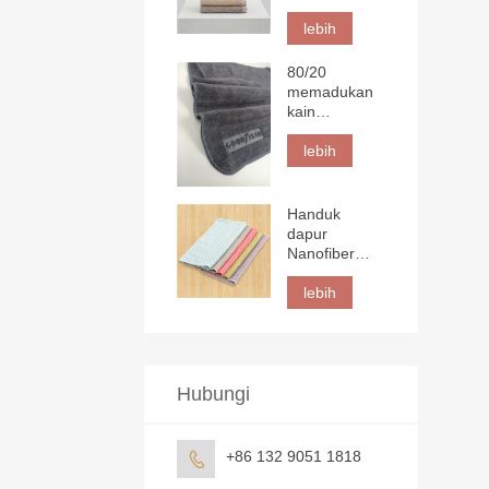
Lembar
lebih
80/20
memadukan
kain
mikrofiber
kepadatan
lebih
tinggi dengan
logo 3D
Handuk
dapur
Nanofiber
Jacquard
lebih
Hubungi
+86 132 9051 1818
