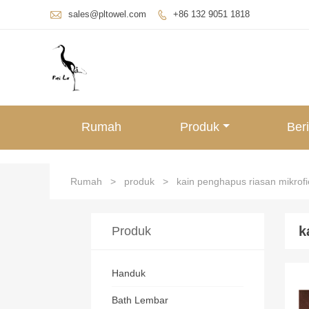

sales@pltowel.com
+86 132 9051 1818

Rumah
Produk
Beri
Rumah
>
produk
>
kain penghapus riasan mikrofi
k
Produk
Handuk
Bath Lembar