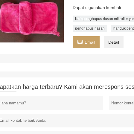
Dapat digunakan kembali
Kain penghapus riasan mikrofier ya
penghapus riasan
handuk peng

Email
Detail
apatkan harga terbaru? Kami akan merespons ses