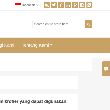







Indonesia


gi Kami
Tentang Kami

mikrofier yang dapat digunakan