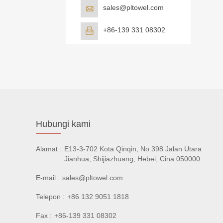
sales@pltowel.com

+86-139 331 08302

Hubungi kami
Alamat :
E13-3-702 Kota Qinqin, No.398 Jalan Utara
Jianhua, Shijiazhuang, Hebei, Cina 050000
E-mail :
sales@pltowel.com
Telepon :
+86 132 9051 1818
Fax :
+86-139 331 08302