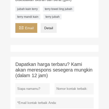
jubah kain terry
terry towel ling jubah
terry mandi kain
terry jubah

Email
Detail
Dapatkan harga terbaru? Kami
akan merespons sesegera mungkin
(dalam 12 jam)