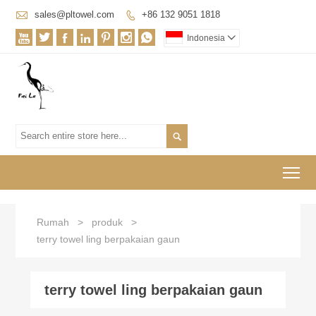

sales@pltowel.com
+86 132 9051 1818








Indonesia


To
Rumah
>
produk
>
terry towel ling berpakaian gaun
terry towel ling berpakaian gaun