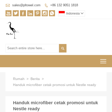

sales@pltowel.com
+86 132 9051 1818








Indonesia


To
Rumah
>
Berita
>
Handuk microfiber cetak promosi untuk Nestle ready
Handuk microfiber cetak promosi untuk
Nestle ready