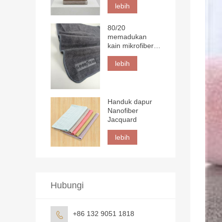
lebih
80/20
memadukan
kain mikrofiber
kepadatan tinggi
dengan logo 3D
lebih
Handuk dapur
Nanofiber
Jacquard
lebih
Hubungi
+86 132 9051 1818
