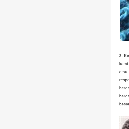
2. K
kami
atau
resp
berda
berg
besar