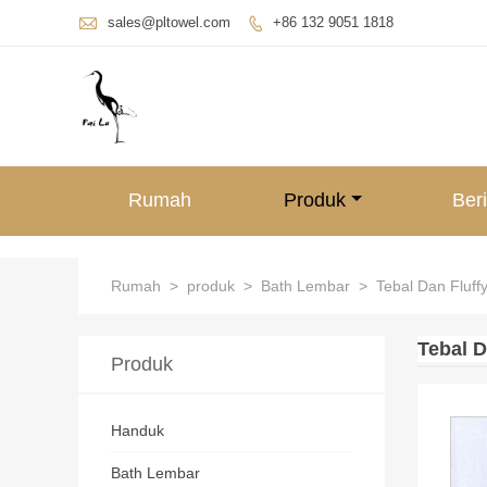

sales@pltowel.com
+86 132 9051 1818

Rumah
Produk
Beri
Rumah
>
produk
>
Bath Lembar
>
Tebal Dan Fluff
Tebal D
Produk
Handuk
Bath Lembar