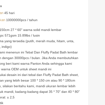
na
man
45 hari
okan
10000000pcs / tahun
 150cm 27 * 60" warna solid mandi lembar
 pc 571gsm 15.89lbs / lusin
na yang tersedia (putih, merah muda, hitam, unta,
 indigo)
ami menenun ini Tebal Dan Fluffy Padat Bath lembar
n dengan 30000pcs / bulan. Jika Anda membutuhkan
ong beri kami warna Panton Anda sehingga kami
 warna OEM untuk sheet mandi ini
kai desain ini dari tebal dan Fluffy Padat Bath sheet,
uran yang lebih besar 100 * 150 cm atau 90 * 180cm
, silakan beritahu kami, mandi ukuran lembar lebih
uk mandi, kadang-kadang dapat 35 * 70" dan 40 * 80"
rat: ± 2,5
tik