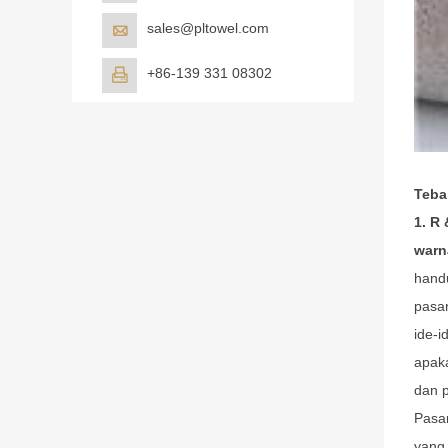
sales@pltowel.com

+86-139 331 08302

Teba
1. R 
warn
handu
pasar
ide-
apaka
dan 
Pasar
yang 