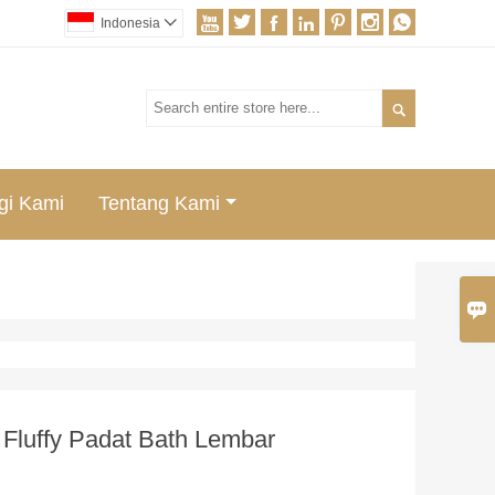







Indonesia


gi Kami
Tentang Kami

 Fluffy Padat Bath Lembar