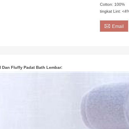
Cotton: 100%
tingkat Lint: <4

Email
l Dan Fluffy Padat Bath Lembar: