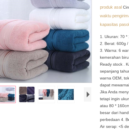
produk asal
Ci
waktu pengiri
kapasitas pas
1. Ukuran: 70 *
2. Berat: 600g /
3. Warna: 6 war
kemerahan biru,
Ready stock . K
sepanjang tahu
warna OEM, tol
dapat mewarnai
Jika Anda menyu
tetapi ingin uk
atau 80 * 160cm
besar dari hand
perbedaan 4. Be
Air serap: <5 de