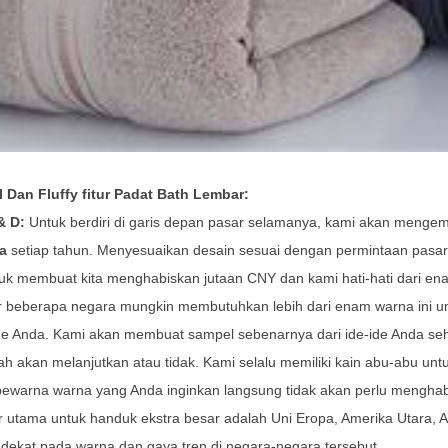
l Dan Fluffy fitur Padat Bath Lembar:
& D:
Untuk berdiri di garis depan pasar selamanya, kami akan meng
a
setiap tahun. Menyesuaikan desain sesuai dengan permintaan pasar,
k membuat kita menghabiskan jutaan CNY dan kami hati-hati dari enam
 beberapa negara mungkin membutuhkan lebih dari enam warna ini unt
ide Anda. Kami akan membuat sampel sebenarnya dari ide-ide Anda se
h akan melanjutkan atau tidak. Kami selalu memiliki kain abu-abu unt
pewarna warna yang Anda inginkan langsung tidak akan perlu menghab
 utama untuk handuk ekstra besar adalah Uni Eropa, Amerika Utara, A
dekat pada warna dan gaya tren di negara-negara tersebut.